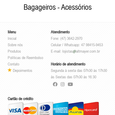
Bagageiros - Acessórios
Menu
Atendimento
Inicial
Fone: (47) 3642-2970
Sobre nós
Celular / Whatsapp: 47 98415-9453
Produtos
E-mail:
lojistas
altmayer.com.br
Políticas de Reembolso
Contato
Horário de atendimento
Depoimentos
Segunda à sexta das 07h30 às 17h30
às Sextas das 07h30 às 16:30
Cartão de crédito