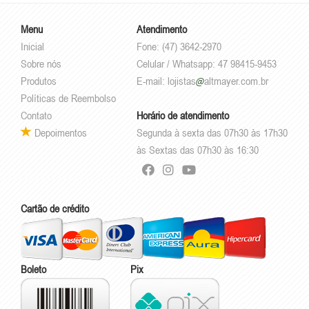
Menu
Atendimento
Inicial
Fone: (47) 3642-2970
Sobre nós
Celular / Whatsapp: 47 98415-9453
Produtos
E-mail:
lojistas
altmayer.com.br
Políticas de Reembolso
Contato
Horário de atendimento
Depoimentos
Segunda à sexta das 07h30 às 17h30
às Sextas das 07h30 às 16:30
Cartão de crédito
Boleto
Pix