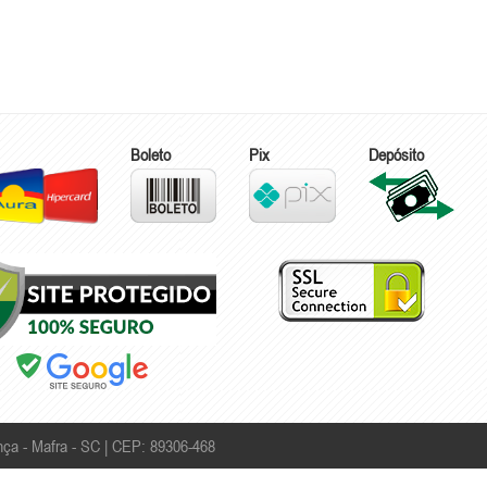
Boleto
Pix
Depósito
ça - Mafra - SC | CEP: 89306-468