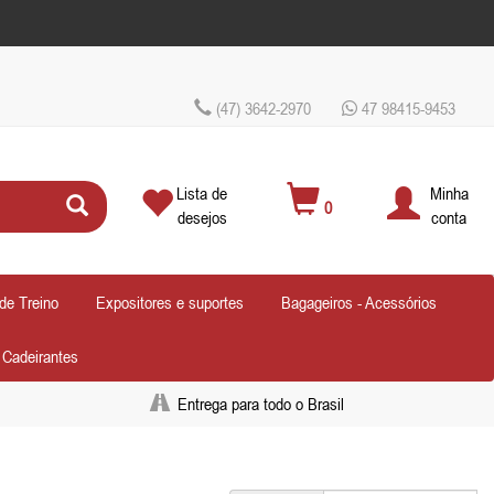
(47) 3642-2970
47 98415-9453
Lista de
Minha
0
desejos
conta
de Treino
Expositores e suportes
Bagageiros - Acessórios
- Cadeirantes
Entrega para todo o Brasil