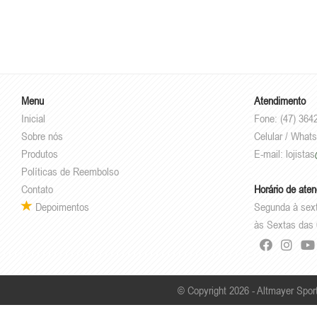
Menu
Atendimento
Inicial
Fone: (47) 364
Sobre nós
Celular / What
Produtos
E-mail:
lojistas
Políticas de Reembolso
Contato
Horário de ate
Depoimentos
Segunda à sex
às Sextas das 
© Copyright 2026 - Altmayer Spor