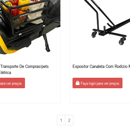
 Transporte De Compras/pets
Expositor Canaleta Com Rodízio 
létrica
para ver preços
Faça login para ver preços
1
2