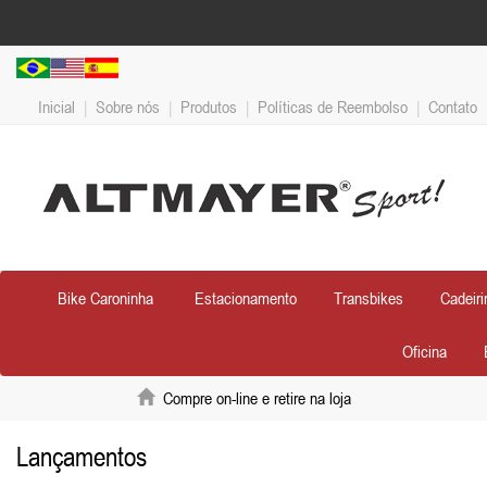
Inicial
|
Sobre nós
|
Produtos
|
Políticas de Reembolso
|
Contato
Bike Caroninha
Estacionamento
Transbikes
Cadeiri
Oficina
Compre on-line e retire na loja
Lançamentos