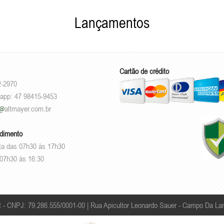
Lançamentos
Cartão de crédito
2-2970
sapp: 47 98415-9453
altmayer.com.br
ndimento
ta das 07h30 às 17h30
07h30 às 16:30
t - CNPJ: 79.286.555/0001-00 |
Rua Apicultor Leonardo Sauer - Campo Da Lan