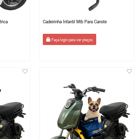
trica
Cadeirinha Infantil Mtb Para Canote
Faça login para ver preços